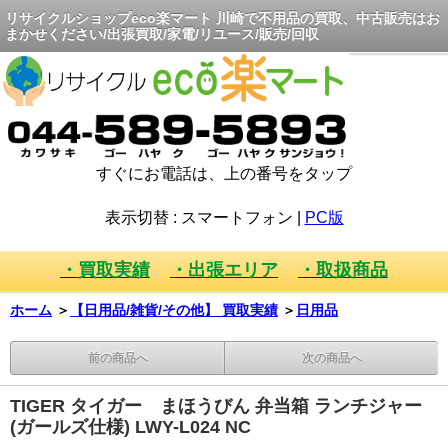
リサイクルショップeco楽マート 川崎で不用品の買取、中古販売はお
まかせください/出張買取/家電/リユース/販売/回収
すぐにお電話は、上の番号をタップ
表示切替 :
スマートフォン
|
PC版
・買取実績
・出張エリア
・取扱商品
ホーム
＞
【日用品/雑貨/その他】 買取実績
＞
日用品
前の商品へ
次の商品へ
TIGER タイガー まほうびん 弁当箱 ランチジャー
(ガールズ仕様) LWY-L024 NC