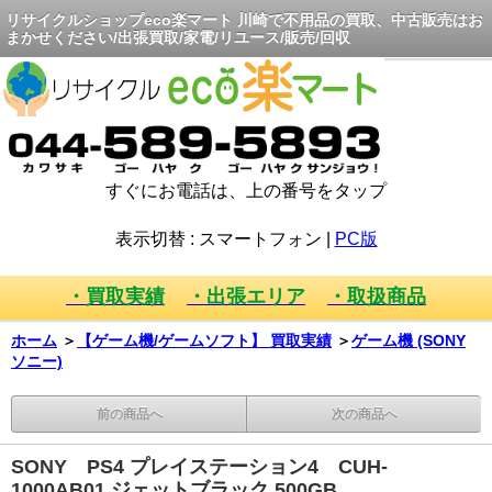
リサイクルショップeco楽マート 川崎で不用品の買取、中古販売はお
まかせください/出張買取/家電/リユース/販売/回収
すぐにお電話は、上の番号をタップ
表示切替 :
スマートフォン
|
PC版
・買取実績
・出張エリア
・取扱商品
ホーム
＞
【ゲーム機/ゲームソフト】 買取実績
＞
ゲーム機 (SONY
ソニー)
前の商品へ
次の商品へ
SONY PS4 プレイステーション4 CUH-
1000AB01 ジェットブラック 500GB