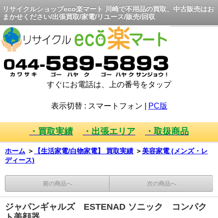
リサイクルショップeco楽マート 川崎で不用品の買取、中古販売はお
まかせください/出張買取/家電/リユース/販売/回収
すぐにお電話は、上の番号をタップ
表示切替 :
スマートフォン
|
PC版
・買取実績
・出張エリア
・取扱商品
ホーム
＞
【生活家電/白物家電】 買取実績
＞
美容家電 (メンズ・レ
ディース)
前の商品へ
次の商品へ
ジャパンギャルズ ESTENAD ソニック コンパク
ト美顔器