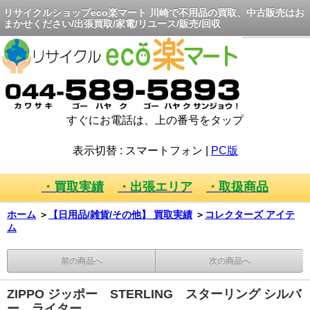
リサイクルショップeco楽マート 川崎で不用品の買取、中古販売はお
まかせください/出張買取/家電/リユース/販売/回収
すぐにお電話は、上の番号をタップ
表示切替 :
スマートフォン
|
PC版
・買取実績
・出張エリア
・取扱商品
ホーム
＞
【日用品/雑貨/その他】 買取実績
＞
コレクターズ アイテ
ム
前の商品へ
次の商品へ
ZIPPO ジッポー STERLING スターリング シルバ
ー ライター