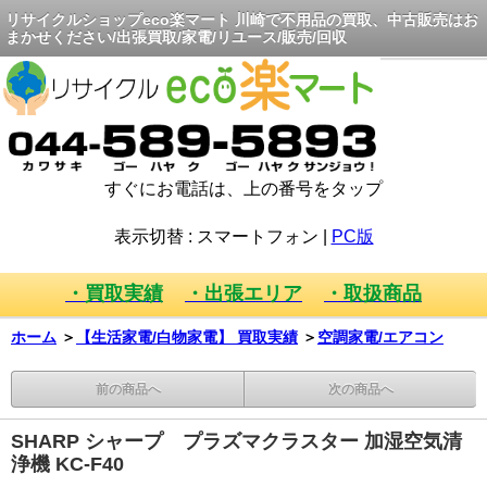
リサイクルショップeco楽マート 川崎で不用品の買取、中古販売はお
まかせください/出張買取/家電/リユース/販売/回収
すぐにお電話は、上の番号をタップ
表示切替 :
スマートフォン
|
PC版
・買取実績
・出張エリア
・取扱商品
ホーム
＞
【生活家電/白物家電】 買取実績
＞
空調家電/エアコン
前の商品へ
次の商品へ
SHARP シャープ プラズマクラスター 加湿空気清
浄機 KC-F40