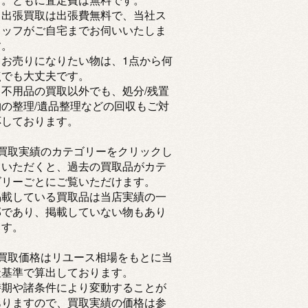
・出張買取は出張費無料で、当社ス
タッフがご自宅までお伺いいたしま
す。
・お売りになりたい物は、1点から何
点でも大丈夫です。
・不用品の買取以外でも、処分/残置
物の整理/遺品整理などの回収もご対
応しております。
※買取実績のカテゴリーをクリックし
ていただくと、過去の買取品がカテ
ゴリーごとにご覧いただけます。
掲載している買取品は当店実績の一
部であり、掲載していない物もあり
ます。
※買取価格はリユース相場をもとに当
社基準で算出しております。
時期や諸条件により変動することが
ありますので、買取実績の価格は参