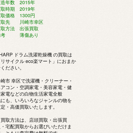
造年数 2015年
取時期 2019年
取価格 1300円
買取先 川崎市幸区
買取方法 出張買取
備考 薄傷あり
HARP ドラム洗濯乾燥機 の買取は
「リサイクル eco楽マート」におまか
せください。
川崎市 幸区で洗濯機・クリーナー・
エアコン・空調家電・美容家電・健
康家電などの白物生活家電全般
他にも、いろいろなジャンルの物を
査定・高価買取いたします。
・買取方法は、店頭買取・出張買
取・宅配買取からお選びいただけま
す。ともに査定費は無料です。