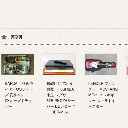
買取例
BANDAI 仮面ラ
川崎区にて出張
FENDER フェン
イダーOOO オー
買取 TOSHIBA
ダー MUSTANG
ズ 変身ベルト
東芝 レグザ
MG69 エレキギ
DXオーズドライ
6TB REGZAサー
ター ストラトキ
バー
バー BDレコーダ
ャスター
ー DBR-M590