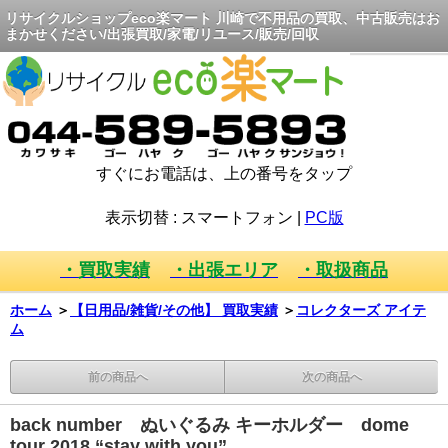
リサイクルショップeco楽マート 川崎で不用品の買取、中古販売はお
まかせください/出張買取/家電/リユース/販売/回収
すぐにお電話は、上の番号をタップ
表示切替 :
スマートフォン
|
PC版
・買取実績
・出張エリア
・取扱商品
ホーム
＞
【日用品/雑貨/その他】 買取実績
＞
コレクターズ アイテ
ム
前の商品へ
次の商品へ
back number ぬいぐるみ キーホルダー dome
tour 2018 “stay with you”