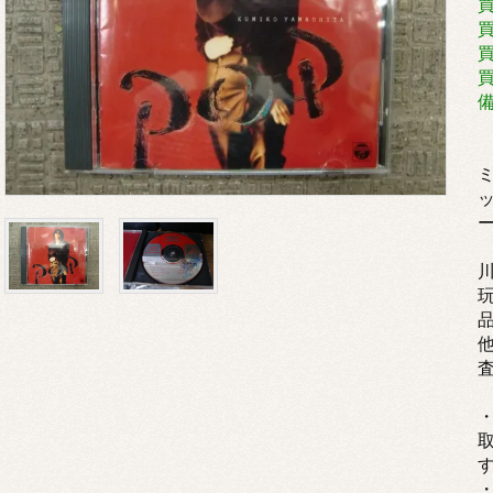
買
買
ミ