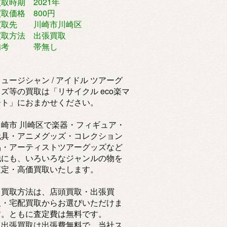
取時期 2021年
取価格 800円
買取先 川崎市川崎区
買取方法 出張買取
備考 帯無し
ュージシャン / アイドル ツアーグ
ッズ等の買取は「リサイクル eco楽マ
ート」におまかせください。
川崎市 川崎区で楽器・フィギュア・
玩具・アニメグッズ・コレクション
品・アーティストツアーグッズなど
他にも、いろいろなジャンルの物を
査定・高価買取いたします。
・買取方法は、店頭買取・出張買
取・宅配買取からお選びいただけま
す。ともに査定費は無料です。
・出張買取は出張費無料で、当社ス