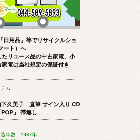
「日用品」等でリサイクルショ
クマート）へ
したリユース品の中古家電、小
古家電は当社規定の保証付き
イテム
山下久美子 直筆 サイン入り CD
「POP」 帯無し
造年数 1987年