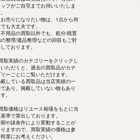
タッフがご自宅までお伺いいたしま
す。
・お売りになりたい物は、1点から何
点でも大丈夫です。
・不用品の買取以外でも、処分/残置
物の整理/遺品整理などの回収もご対
応しております。
※買取実績のカテゴリーをクリックし
ていただくと、過去の買取品がカテ
ゴリーごとにご覧いただけます。
掲載している買取品は当店実績の一
部であり、掲載していない物もあり
ます。
※買取価格はリユース相場をもとに当
社基準で算出しております。
時期や諸条件により変動することが
ありますので、買取実績の価格は参
考程度にお考えください。