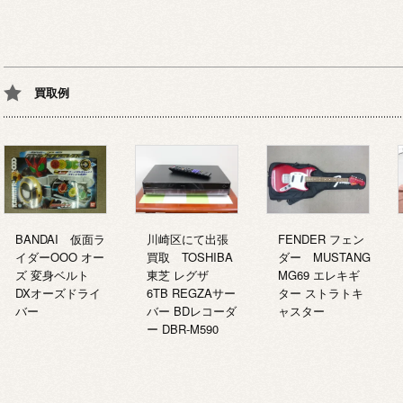
買取例
BANDAI 仮面ラ
川崎区にて出張
FENDER フェン
イダーOOO オー
買取 TOSHIBA
ダー MUSTANG
ズ 変身ベルト
東芝 レグザ
MG69 エレキギ
DXオーズドライ
6TB REGZAサー
ター ストラトキ
バー
バー BDレコーダ
ャスター
ー DBR-M590