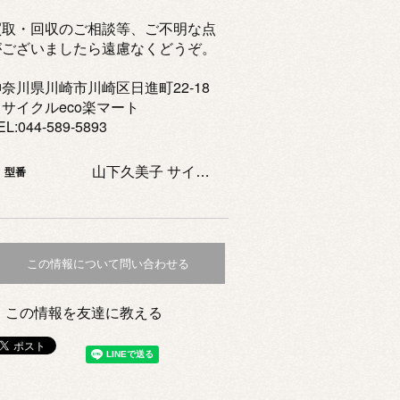
買取・回収のご相談等、ご不明な点
がございましたら遠慮なくどうぞ。
奈川県川崎市川崎区日進町22-18
リサイクルeco楽マート
EL:044-589-5893
山下久美子 サイン入りCD 「POP」
型番
この情報について問い合わせる
この情報を友達に教える