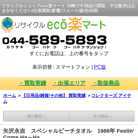
リサイクルショップeco楽マート 川崎で不用品の買取、中古販売はお
まかせください/出張買取/家電/リユース/販売/回収
すぐにお電話は、上の番号をタップ
表示切替 :
スマートフォン
|
PC版
・買取実績
・出張エリア
・取扱商品
ホーム
＞
【日用品/雑貨/その他】 買取実績
＞
コレクターズ アイテ
ム
前の商品へ
次の商品へ
矢沢永吉 スペシャルビーチタオル 1986年 Feelin’
Come Ha～Ha