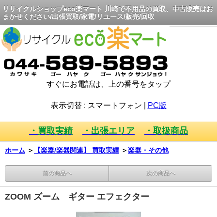
リサイクルショップeco楽マート 川崎で不用品の買取、中古販売はお
まかせください/出張買取/家電/リユース/販売/回収
すぐにお電話は、上の番号をタップ
表示切替 :
スマートフォン
|
PC版
・買取実績
・出張エリア
・取扱商品
ホーム
＞
【楽器/楽器関連】 買取実績
＞
楽器・その他
前の商品へ
次の商品へ
ZOOM ズーム ギター エフェクター