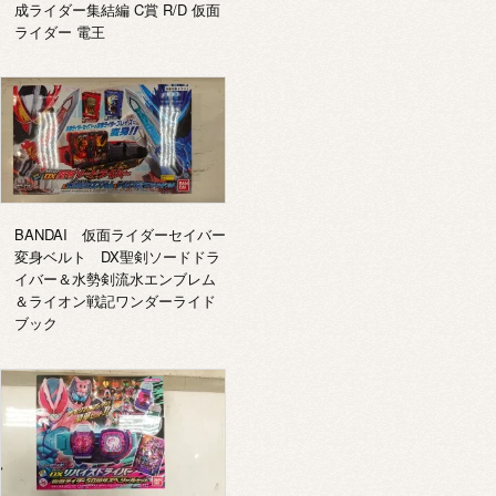
成ライダー集結編 C賞 R/D 仮面
ライダー 電王
BANDAI 仮面ライダーセイバー
変身ベルト DX聖剣ソードドラ
イバー＆水勢剣流水エンブレム
＆ライオン戦記ワンダーライド
ブック