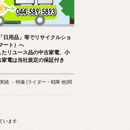
「日用品」等でリサイクルショ
クマート）へ
したリユース品の中古家電、小
古家電は当社規定の保証付き
取実績
>
特撮 (ライダー・戦隊 他)関
示しています