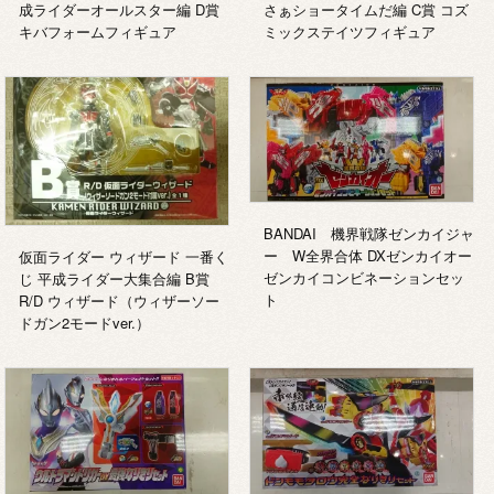
成ライダーオールスター編 D賞
さぁショータイムだ編 C賞 コズ
キバフォームフィギュア
ミックステイツフィギュア
BANDAI 機界戦隊ゼンカイジャ
ー W全界合体 DXゼンカイオー
仮面ライダー ウィザード 一番く
ゼンカイコンビネーションセッ
じ 平成ライダー大集合編 B賞
ト
R/D ウィザード（ウィザーソー
ドガン2モードver.）