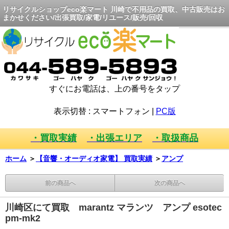
リサイクルショップeco楽マート 川崎で不用品の買取、中古販売はお
まかせください/出張買取/家電/リユース/販売/回収
すぐにお電話は、上の番号をタップ
表示切替 :
スマートフォン
|
PC版
・買取実績
・出張エリア
・取扱商品
ホーム
＞
【音響・オーディオ家電】 買取実績
＞
アンプ
前の商品へ
次の商品へ
川崎区にて買取 marantz マランツ アンプ esotec
pm-mk2