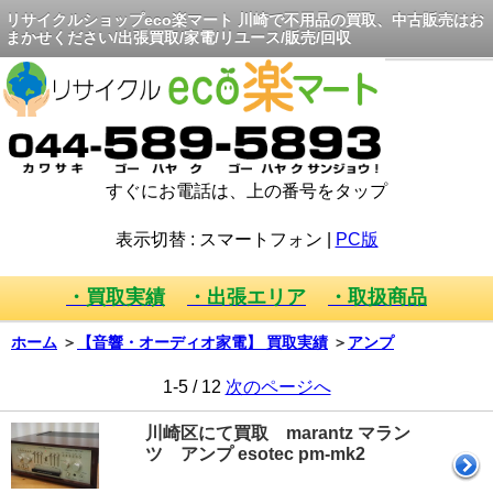
リサイクルショップeco楽マート 川崎で不用品の買取、中古販売はお
まかせください/出張買取/家電/リユース/販売/回収
すぐにお電話は、上の番号をタップ
表示切替 :
スマートフォン
|
PC版
・買取実績
・出張エリア
・取扱商品
ホーム
＞
【音響・オーディオ家電】 買取実績
＞
アンプ
1-5 / 12
次のページへ
川崎区にて買取 marantz マラン
ツ アンプ esotec pm-mk2