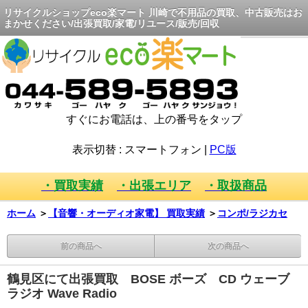
リサイクルショップeco楽マート 川崎で不用品の買取、中古販売はお
まかせください/出張買取/家電/リユース/販売/回収
すぐにお電話は、上の番号をタップ
表示切替 :
スマートフォン
|
PC版
・買取実績
・出張エリア
・取扱商品
ホーム
＞
【音響・オーディオ家電】 買取実績
＞
コンポ/ラジカセ
前の商品へ
次の商品へ
鶴見区にて出張買取 BOSE ボーズ CD ウェーブ
ラジオ Wave Radio