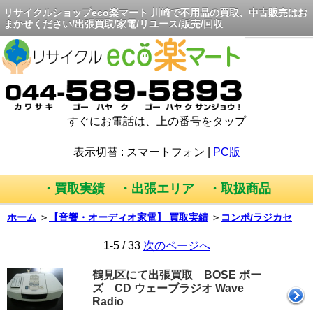
リサイクルショップeco楽マート 川崎で不用品の買取、中古販売はお
まかせください/出張買取/家電/リユース/販売/回収
すぐにお電話は、上の番号をタップ
表示切替 :
スマートフォン
|
PC版
・買取実績
・出張エリア
・取扱商品
ホーム
＞
【音響・オーディオ家電】 買取実績
＞
コンポ/ラジカセ
1-5 / 33
次のページへ
鶴見区にて出張買取 BOSE ボー
ズ CD ウェーブラジオ Wave
Radio